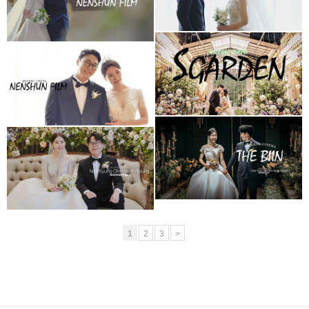
아모르홀1인3캠
청주 S가든웨딩홀
청주 더빈웨딩컨벤션
(대표촬영)
가드니아홀(대표촬영)
청주 더빈웨딩컨벤션
더빈 웨딩컨벤션
가드니아 (대표촬영)
그랜드볼륨 (대표촬영)
1
2
3
>