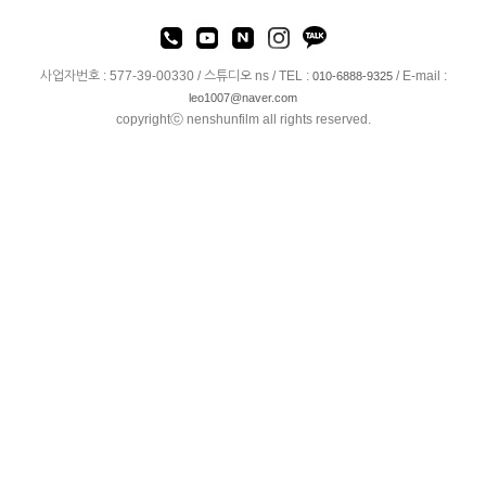
사업자번호 : 577-39-00330 / 스튜디오 ns / TEL :
/ E-mail :
010-6888-9325
leo1007@naver.com
copyrightⓒ nenshunfilm all rights reserved.