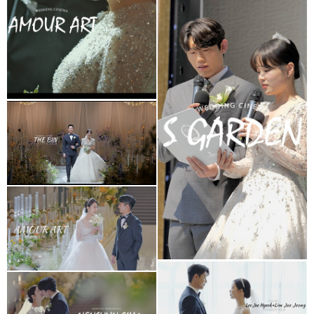
S가든웨딩홀
더빈웨딩컨벤션
가드니아홀(대표촬영)
아모르아트웨딩홀
아모르홀
더빈웨딩컨벤션
아모르아트웨딩컨벤션
(대표2인프리미엄)