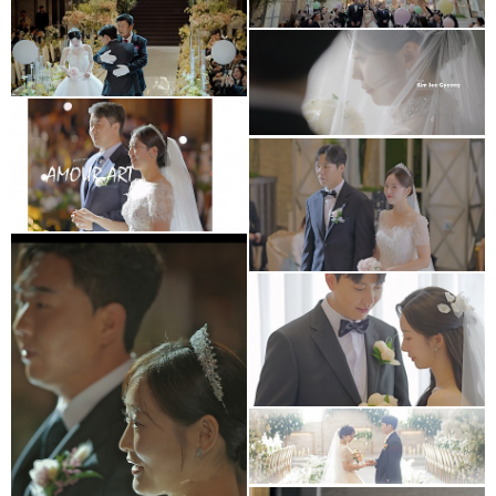
아모르아트웨딩컨벤션
아모르홀 Wedding
Cinema
메리다웨딩컨벤션
아모르아트웨딩컨벤션
본식영상
아모르아트 아모르홀
아르떼웨딩홀
아모르아트웨딩컨벤션
대표2인촬영
셀레나하우스웨딩홀
(프리미엄추가상품)