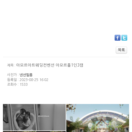
아모르아트웨딩컨벤션 아모르홀1인3캠
제목 :
사진가 :
넨션필름
등록일 : 2023-08-25 16:02
조회수 : 1533
아모르아트웨딩컨벤션
대전S가든 웨딩홀