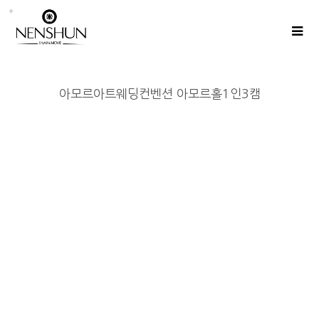
아모르아트웨딩컨벤션 아모르홀1인3캠