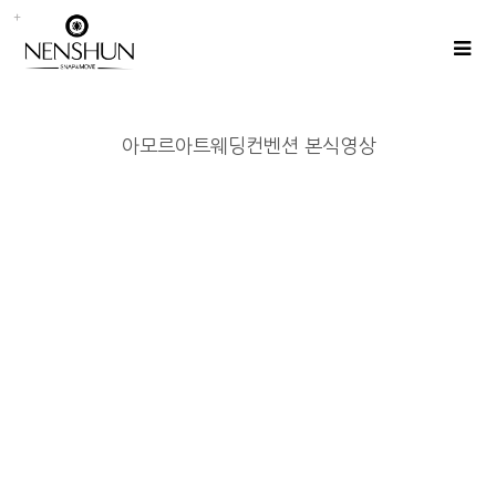
아모르아트웨딩컨벤션 본식영상