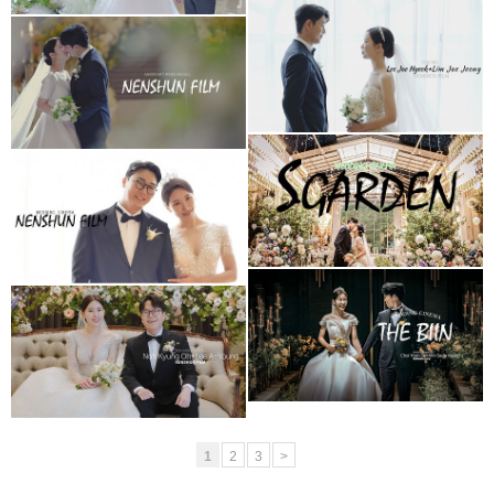
더빈웨딩컨벤션
아모르아트웨딩컨벤션
(대표2인프리미엄)
아모르홀1인3캠
청주 S가든웨딩홀
청주 더빈웨딩컨벤션
(대표촬영)
가드니아홀(대표촬영)
청주 더빈웨딩컨벤션
더빈 웨딩컨벤션
가드니아 (대표촬영)
그랜드볼륨 (대표촬영)
1
2
3
>