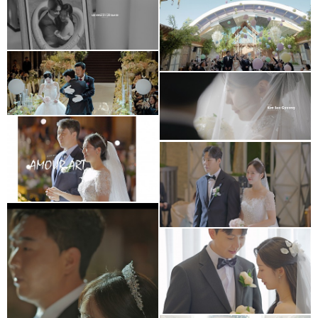
아모르아트웨딩컨벤션
대전S가든 웨딩홀
아모르아트웨딩컨벤션
아모르홀 Wedding
Cinema
메리다웨딩컨벤션
아모르아트웨딩컨벤션
본식영상
아모르아트 아모르홀
아르떼웨딩홀