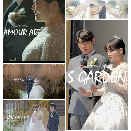
아모르아트웨딩컨벤션
대표2인촬영
셀레나하우스웨딩홀
(프리미엄추가상품)
S가든웨딩홀
더빈웨딩컨벤션
가드니아홀(대표촬영)
아모르아트웨딩홀
아모르홀