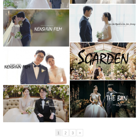
더빈웨딩컨벤션
아모르아트웨딩컨벤션
(대표2인프리미엄)
아모르홀1인3캠
청주 S가든웨딩홀
청주 더빈웨딩컨벤션
(대표촬영)
가드니아홀(대표촬영)
청주 더빈웨딩컨벤션
더빈 웨딩컨벤션
가드니아 (대표촬영)
그랜드볼륨 (대표촬영)
1
2
3
>