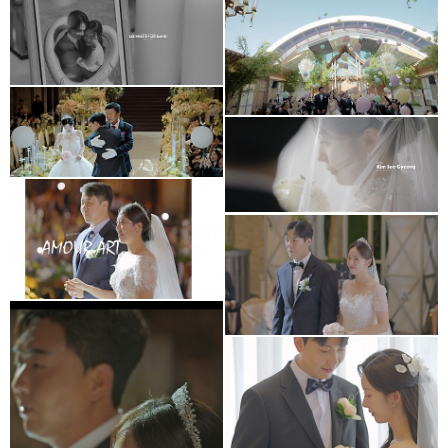
아모르아트웨딩컨벤션
대전S가든 웨딩홀
아모르아트웨딩컨벤션
아모르홀 Wedding
Cinema
메리다웨딩컨벤션
아모르아트웨딩컨벤션
본식영상
아모르아트 아모르홀
아르떼웨딩홀