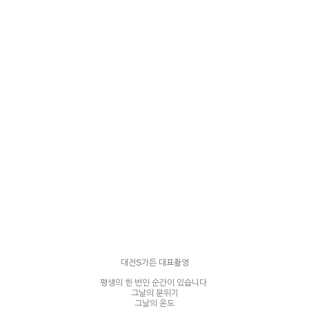
대전S가든 대표촬영
평생의 한 번인 순간이 있습니다
그날의 분위기
그날의 온도