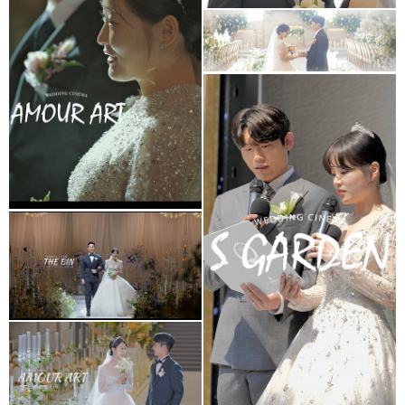
아모르아트웨딩컨벤션
대표2인촬영
셀레나하우스웨딩홀
(프리미엄추가상품)
S가든웨딩홀
더빈웨딩컨벤션
가드니아홀(대표촬영)
아모르아트웨딩홀
아모르홀