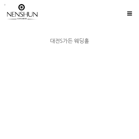
대전S가든 웨딩홀